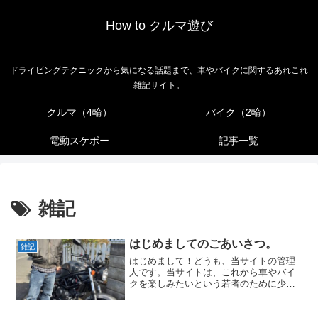
How to クルマ遊び
ドライビングテクニックから気になる話題まで、車やバイクに関するあれこれ
雑記サイト。
クルマ（4輪）
バイク（2輪）
電動スケボー
記事一覧
雑記
はじめましてのごあいさつ。
雑記
はじめまして！どうも、当サイトの管理
人です。当サイトは、これから車やバイ
クを楽しみたいという若者のために少し
ずつ情報発信していくブログサイトで
す。まずは自己紹介から♪管理人の自己紹
介住んでいるのは天下の険の近く。サイ