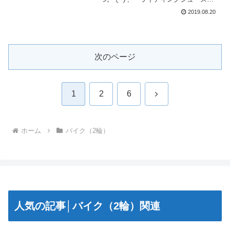
です。しかし、一口にライディングシュ
2019.08.20
ーズと言ってもブーツやスニーカーなど
様々な形状がありますよね。加えて結構
なお値段ですから、どんな...
次のページ
次
1
2
6
へ
ホーム
バイク（2輪）
人気の記事│バイク（2輪）関連