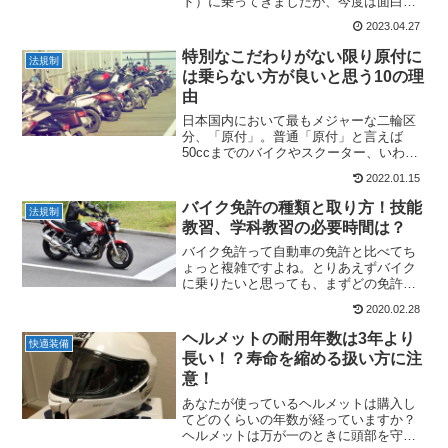
ド）に乗ってきましたが、今度は面白そ
うな電動バイクを見つけてしまいまし
2023.04.27
た。実用性に優れつつ、ガジェット好き
の心をくすぐるギミックが満載！その名
特別なこだわりがない限り原付に
法規制
も「glafit GFR-0...
は乗らない方が良いと思う10の理
由
日本国内において最もメジャーな二輪区
分、「原付」。普通「原付」と言えば
50ccまでのバイクやスクーター、いわゆ
る「原付一種」を指しますが、実は近年
2022.01.15
になって一つ上のクラスの「原付二種」
に販売台数で逆転される現象が起きてい
バイク免許の種類と取り方！技能
法規制
ます。例えばスズキの原...
教習、学科教習の必要時間は？
バイク免許って自動車の免許と比べてち
ょっと複雑ですよね。とりあえずバイク
に乗りたいと思っても、まずどの免許か
ら取ればいいのか、どうやったら取得で
2020.02.28
きるのか、教習はどのくらい受けなけれ
ばならないのか・・・。管理人も初めて
ヘルメットの耐用年数は3年より
快適装備
免許を取る際はかなり迷い...
長い！？寿命を縮める扱い方に注
意！
あなたが使っているヘルメットは購入し
てどのくらいの年数が経っていますか？
ヘルメットは万が一のときに頭部を守っ