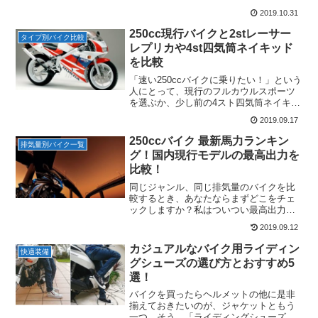
250ccの四気筒モデルは2007年にホーネ
2019.10.31
ット250やバリオスⅡなどが生産終了にな
って以来、実に12年以上も姿...
250cc現行バイクと2stレーサー
タイプ別バイク比較
レプリカや4st四気筒ネイキッド
を比較
「速い250ccバイクに乗りたい！」という
人にとって、現行のフルカウルスポーツ
を選ぶか、少し前の4スト四気筒ネイキッ
ドを選ぶか、かつて栄華を極めた2ストレ
2019.09.17
ーサーレプリカを選ぶかは、かなり難し
く悩ましい問題です。信頼性や環境性
250ccバイク 最新馬力ランキン
排気量別バイク一覧
能、扱いやすさ等...
グ！国内現行モデルの最高出力を
比較！
同じジャンル、同じ排気量のバイクを比
較するとき、あなたならまずどこをチェ
ックしますか？私はついつい最高出力、
すなわち「馬力」をチェックしてしまい
2019.09.12
ます。レトロなバイクだろうがスクータ
ーだろうが、気付くとライバル車種と比
カジュアルなバイク用ライディン
快適装備
較していたり・・・。25...
グシューズの選び方とおすすめ5
選！
バイクを買ったらヘルメットの他に是非
揃えておきたいのが、ジャケットともう
一つ。そう、「ライディングシューズ」