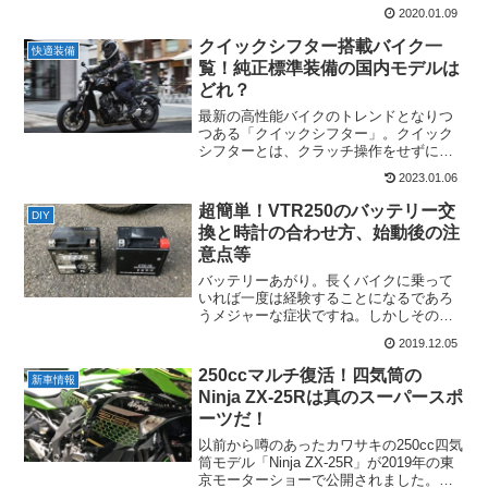
てくれる、ライダーにとってもっとも重
2020.01.09
要な装備です。そんなヘルメットが気付
かぬうちに寿命を迎え、本来の性能を発
クイックシフター搭載バイク一
快適装備
揮できなくなっていたとし...
覧！純正標準装備の国内モデルは
どれ？
最新の高性能バイクのトレンドとなりつ
つある「クイックシフター」。クイック
シフターとは、クラッチ操作をせずにシ
フトチェンジが行える機能です。この恩
2023.01.06
恵は非常に大きく、サーキットでのタイ
ムアップはもちろん、利便性や快適性の
超簡単！VTR250のバッテリー交
DIY
向上も期待できます。また...
換と時計の合わせ方、始動後の注
意点等
バッテリーあがり。長くバイクに乗って
いれば一度は経験することになるであろ
うメジャーな症状ですね。しかしその影
響は大きく、今やほとんどのバイクはバ
2019.12.05
ッテリーがあがるとエンジンをかけるこ
とができません。こうなると途端にバイ
250ccマルチ復活！四気筒の
新車情報
クがお荷物に感じられるか...
Ninja ZX-25Rは真のスーパースポ
ーツだ！
以前から噂のあったカワサキの250cc四気
筒モデル「Ninja ZX-25R」が2019年の東
京モーターショーで公開されました。