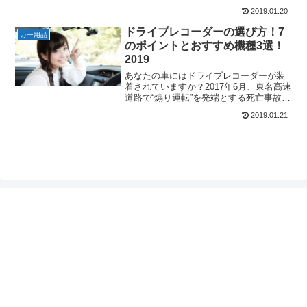
必要性は説明するまでもありませんよ
2019.01.20
ね。特に巻き込まれ事故にも合いやすい
バイクにとって、その必要性は自動車以
ドライブレコーダーの選び方！7
カー用品
上と言っても過言ではないか...
のポイントとおすすめ機種3選！
2019
あなたの車にはドライブレコーダーが装
着されていますか？2017年6月、東名高速
道路で“煽り運転”を発端とする死亡事故が
発生しました。大々的に報道されたため
2019.01.21
記憶に新しい人も多いかと思いますが、
実はこの事件の報道以降、ドライブレコ
ーダーの装着率...