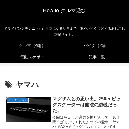
How to クルマ遊び
ドライビングテクニックから気になる話題まで、車やバイクに関するあれこれ
雑記サイト。
クルマ（4輪）
バイク（2輪）
電動スケボー
記事一覧
ヤマハ
マグザムとの思い出。250ccビッ
バイク（2輪）
グスクーターは魔法の絨毯だっ
た。
今回はちょっと過去を振り返って、10年
間そばにいてくれたかつての愛車「ヤマ
ハ MAXAM（マグザム）」についてまと