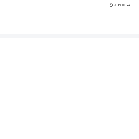
めてみたいと思います。もし中古で購入
2019.01.24
を検討している人がいれば、是非参考に
してください。