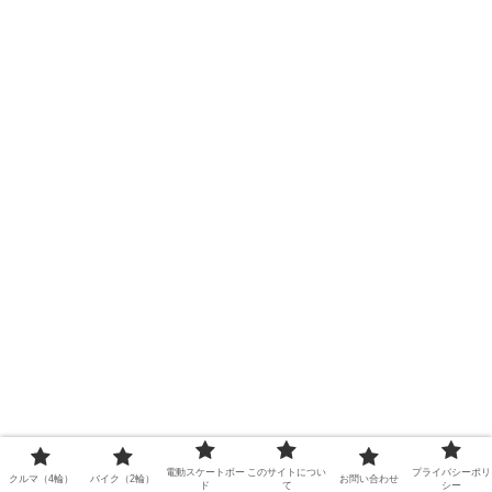
電動スケートボー
このサイトについ
プライバシーポリ
クルマ（4輪）
バイク（2輪）
お問い合わせ
ド
て
シー