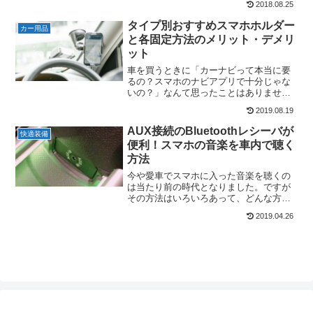
2018.08.25
す。ですが、“どんなスマホホルダーを使
って”、“どうやってバイクに固定する
タイプ別おすすめスマホホルダー
カー用品
か”というと、これがな...
と各固定方法のメリット・デメリ
ット
車を買うときに「カーナビって本当に要
るの？スマホのナビアプリで十分じゃな
いの？」なんて思ったことはありません
か？管理人は車に乗るときもバイクに乗
2019.08.19
るときも、ナビが必要なときは常にスマ
ホのナビアプリを利用しています。スマ
AUX接続のBluetoothレシーバが
快適装備
ホのナビアプリは一般的な...
便利！スマホの音楽を車内で聴く
方法
今や愛車でスマホに入った音楽を聴くの
は当たり前の時代となりました。ですが
その方法はいろいろあって、どんな方法
が良いのかわかりにくいですよね。結論
2019.04.26
から言えば、車と直接Bluetooth接続でき
るのであればそれが一番お手軽でおすす
めです。次にお...