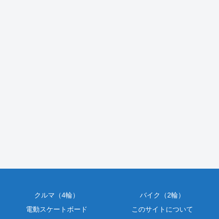
クルマ（4輪）
バイク（2輪）
電動スケートボード
このサイトについて