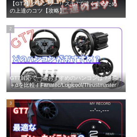
【GT7】グランツーリスモ7で速く走るため
の上達のコツ【攻略】
GT7対応で一番おすすめのハンコンは？4選
＋αを比較！Fanatec/Logicool/Thrustmaster