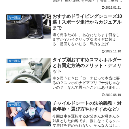
道路で“煽り運転”を発端とする死亡事故が
発生しました。大々的に報道されたため
2019.01.21
記憶に新しい人も多いかと思いますが、
実はこの事件の報道以降、ドライブレコ
おすすめドライビングシューズ10
カー用品
ーダーの装着率...
選！スポーツ走行からカジュアル
まで
速く走るために、あなたならまず何をし
ますか？ハイグリップなタイヤに替え
る、足回りをいじる、馬力を上げ
る・・・もちろんどれも効果的です。し
2022.11.10
かし、実はもっとお手軽に"操作性"を向
上させることで早く走れるようになる方
タイプ別おすすめスマホホルダー
カー用品
法があります。それは足元、つま...
と各固定方法のメリット・デメリ
ット
車を買うときに「カーナビって本当に要
るの？スマホのナビアプリで十分じゃな
いの？」なんて思ったことはありません
か？管理人は車に乗るときもバイクに乗
2019.08.19
るときも、ナビが必要なときは常にスマ
ホのナビアプリを利用しています。スマ
チャイルドシートの法的義務・対
カー用品
ホのナビアプリは一般的な...
象年齢・選び方やおすすめなど♪
今回は車を運転するお父さんお母さんを
対象とした内容です。親になってもクル
マ遊びを辞められない、そんな人はしっ