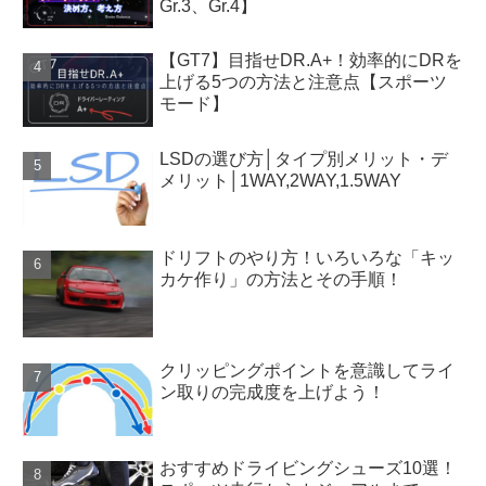
Gr.3、Gr.4】
【GT7】目指せDR.A+！効率的にDRを
上げる5つの方法と注意点【スポーツ
モード】
LSDの選び方│タイプ別メリット・デ
メリット│1WAY,2WAY,1.5WAY
ドリフトのやり方！いろいろな「キッ
カケ作り」の方法とその手順！
クリッピングポイントを意識してライ
ン取りの完成度を上げよう！
おすすめドライビングシューズ10選！