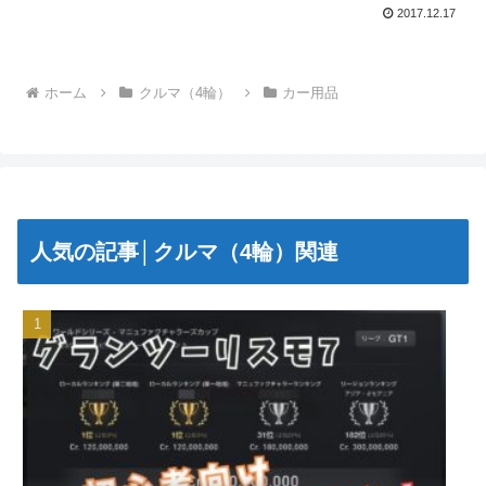
かりと家族のケアを考えてパートナーの
2017.12.17
理解を獲得していきましょう（笑さて、
今回は子供を車に乗せるときに忘れては
いけない“チャイルドシー...
ホーム
クルマ（4輪）
カー用品
人気の記事│クルマ（4輪）関連