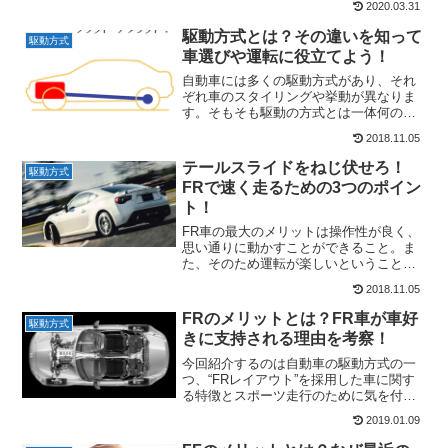
2020.03.31
んが、ポイントを押さえれば十分にスポ
ーツ走行を楽しむことができます。どの
駆動方式とは？その違いを知って
駆動方式
ようにすればFF車で...
車選びや運転に役立てよう！
自動車には多くの駆動方式があり、それ
ぞれ車のスタイリングや挙動が異なりま
す。そもそも駆動の方式とは一体何のこ
とでしょうか。駆動とは「動力を伝えて
2018.11.05
動かすこと」です。つまり自動車におけ
る駆動方式とは、「エンジンの力をどの
テールスライドをねじ伏せろ！
駆動方式
ようにタイヤに伝えて車を...
FRで速く走るための3つのポイン
ト！
FR車の最大のメリットは操作性が良く、
思い通りに動かすことができること。ま
た、そのため運転が楽しいということで
す。ですがスポーツ走行をしていると、
2018.11.05
運転の楽しさだけじゃなく、絶対的な速
さが欲しくなってくるものです。そこで
FRのメリットとは？FR車が車好
駆動方式
今回はFR車を速く走ら...
きに支持される理由を考察！
今回紹介するのは自動車の駆動方式の一
つ、“FRレイアウト”を採用した車に関す
る特徴とスポーツ走行のために気を付け
たいポイントです。“FR”はスポーツカー
2019.01.09
の代名詞。乗ればその操作性の良さと、
意のままに操る楽しさを感じることがで