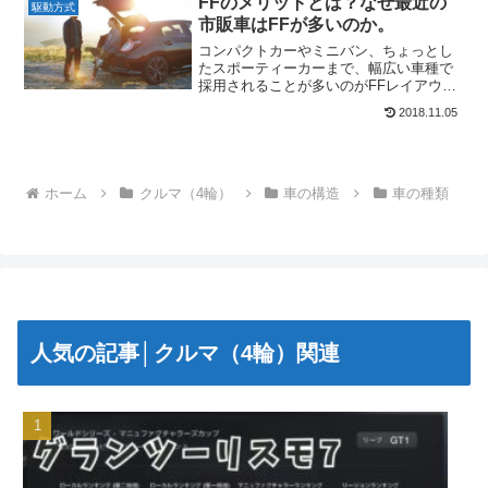
FFのメリットとは？なぜ最近の
駆動方式
きます。アイキャ...
市販車はFFが多いのか。
コンパクトカーやミニバン、ちょっとし
たスポーティーカーまで、幅広い車種で
採用されることが多いのがFFレイアウト
です。なぜ今FF車が多いのか。FFレイア
2018.11.05
ウトのメリットを知れば、その理由も納
得していただけるのではないでしょう
か。アイキャッチ画像...
ホーム
クルマ（4輪）
車の構造
車の種類
人気の記事│クルマ（4輪）関連