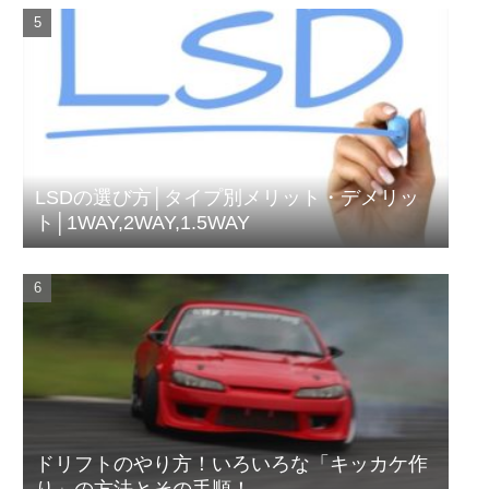
LSDの選び方│タイプ別メリット・デメリッ
ト│1WAY,2WAY,1.5WAY
ドリフトのやり方！いろいろな「キッカケ作
り」の方法とその手順！