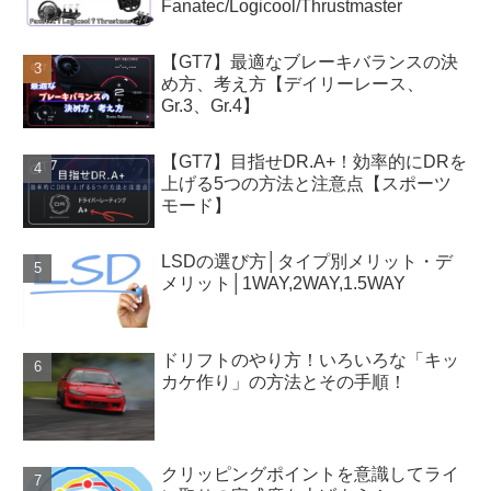
Fanatec/Logicool/Thrustmaster
【GT7】最適なブレーキバランスの決
め方、考え方【デイリーレース、
Gr.3、Gr.4】
【GT7】目指せDR.A+！効率的にDRを
上げる5つの方法と注意点【スポーツ
モード】
LSDの選び方│タイプ別メリット・デ
メリット│1WAY,2WAY,1.5WAY
ドリフトのやり方！いろいろな「キッ
カケ作り」の方法とその手順！
クリッピングポイントを意識してライ