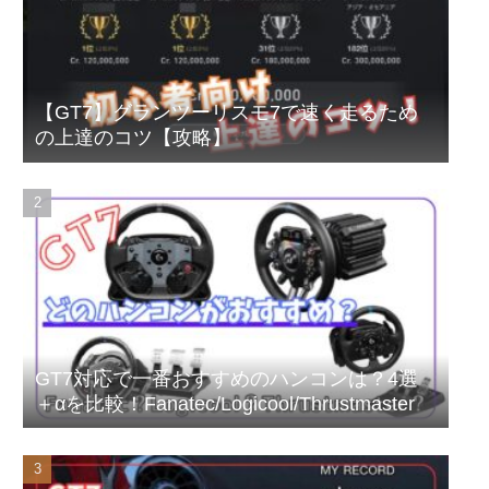
【GT7】グランツーリスモ7で速く走るため
の上達のコツ【攻略】
GT7対応で一番おすすめのハンコンは？4選
＋αを比較！Fanatec/Logicool/Thrustmaster