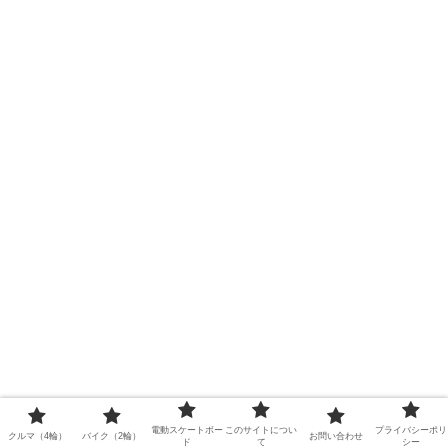
電動スケートボー
このサイトについ
プライバシーポリ
クルマ（4輪）
バイク（2輪）
お問い合わせ
ド
て
シー