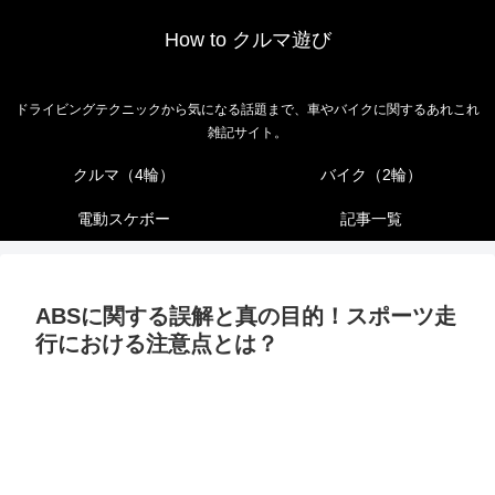
How to クルマ遊び
ドライビングテクニックから気になる話題まで、車やバイクに関するあれこれ
雑記サイト。
クルマ（4輪）
バイク（2輪）
電動スケボー
記事一覧
ABSに関する誤解と真の目的！スポーツ走
行における注意点とは？