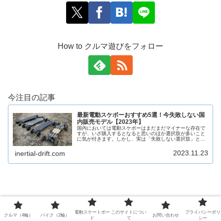
How to クルマ遊びをフォロー
今注目の記事
最新電動スケボーおすすめ5選！今失敗しない国
内販売モデル【2023年】
国内においては電動スケボーはまだまだマイナーな存在で
すが、いざ購入するとなると思いのほか選択肢が多いこと
に気が付きます。しかし、実は「失敗しない選択肢」とな
るとそれほど多くありません。それくらい、電動スケボー
には“アタリハズレ”があります。...
2023.11.23
inertial-drift.com
電動スケートボー
このサイトについ
プライバシーポリ
クルマ（4輪）
バイク（2輪）
お問い合わせ
ド
て
シー