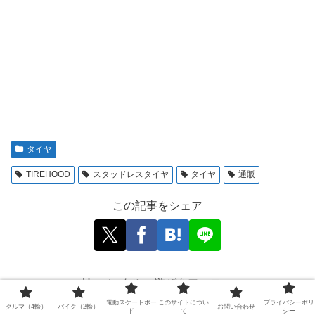
タイヤ
TIREHOOD
スタッドレスタイヤ
タイヤ
通販
この記事をシェア
How to クルマ遊びをフォロー
電動スケートボー
このサイトについ
プライバシーポリ
クルマ（4輪）
バイク（2輪）
お問い合わせ
ド
て
シー