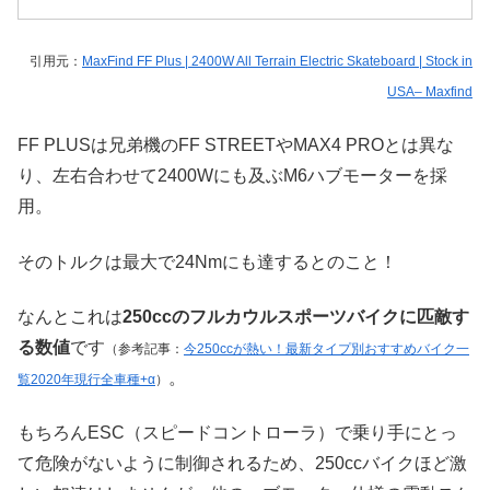
引用元：
MaxFind FF Plus | 2400W All Terrain Electric Skateboard | Stock in
USA– Maxfind
FF PLUSは兄弟機のFF STREETやMAX4 PROとは異な
り、左右合わせて2400Wにも及ぶM6ハブモーターを採
用。
そのトルクは最大で
24Nmにも達するとのこと！
なんとこれは
250ccのフルカウルスポーツバイクに匹敵す
る数値
です
（参考記事：
今250ccが熱い！最新タイプ別おすすめバイク一
。
覧2020年現行全車種+α
）
もちろんESC（スピードコントローラ）で乗り手にとっ
て危険がないように制御されるため、250ccバイクほど激