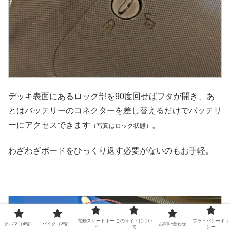
デッキ表面にあるロック部を90度回せばフタが開き、あ
とはバッテリーのコネクターを差し替えるだけでバッテリ
ーにアクセスできます
。
（写真はロック状態）
わざわざボードをひっくり返す必要がないのもお手軽。
電動スケートボー
このサイトについ
プライバシーポリ
クルマ（4輪）
バイク（2輪）
お問い合わせ
ド
て
シー