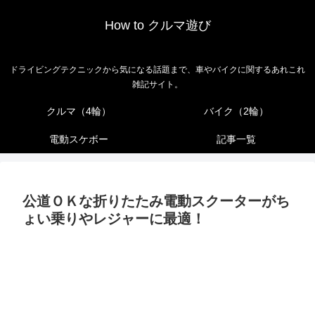
How to クルマ遊び
ドライビングテクニックから気になる話題まで、車やバイクに関するあれこれ
雑記サイト。
クルマ（4輪）
バイク（2輪）
電動スケボー
記事一覧
公道ＯＫな折りたたみ電動スクーターがち
ょい乗りやレジャーに最適！