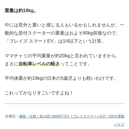
重量は約18kg。
中には意外と重いと感じる人もいるかもしれませんが、一
般的な原付スクーターの重量はおよそ80kg前後なので、
「ブレイズ スマートEV」は1/4以下という計算。
ママチャリの平均重量が約20kgと言われていますから、
まさに
自転車レベルの軽さ
ってことです。
平均体重が約19kgの日本の5歳児よりも軽いわけです。
これってかなりすごいですよね！
引用元：
価格・仕様｜BLAZE SMART EV（ブレイズスマートEV）100%電動
バイク