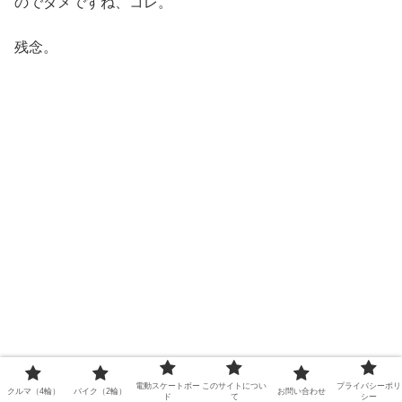
のでダメですね、コレ。
残念。
電動スケートボー
このサイトについ
プライバシーポリ
クルマ（4輪）
バイク（2輪）
お問い合わせ
ド
て
シー