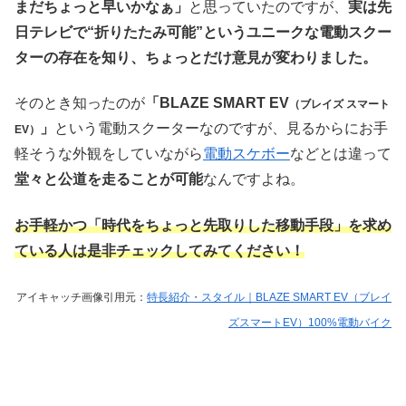
まだちょっと早いかなぁ」
と思っていたのですが、
実は先
日テレビで“折りたたみ可能”というユニークな電動スクー
ターの存在を知り、ちょっとだけ意見が変わりました。
そのとき知ったのが
「BLAZE SMART EV
（ブレイズ スマート
」
という電動スクーターなのですが、見るからにお手
EV）
軽そうな外観をしていながら
電動スケボー
などとは違って
堂々と公道を走ることが可能
なんですよね。
お手軽かつ「時代をちょっと先取りした移動手段」を求め
ている人は是非チェックしてみてください！
アイキャッチ画像引用元：
特長紹介・スタイル｜BLAZE SMART EV（ブレイ
ズスマートEV）100%電動バイク