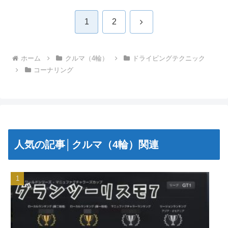
次
1
2
へ
ホーム
クルマ（4輪）
ドライビングテクニック
コーナリング
人気の記事│クルマ（4輪）関連