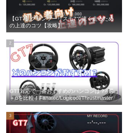
【GT7】グランツーリスモ7で速く走るため
の上達のコツ【攻略】
GT7対応で一番おすすめのハンコンは？4選
＋αを比較！Fanatec/Logicool/Thrustmaster