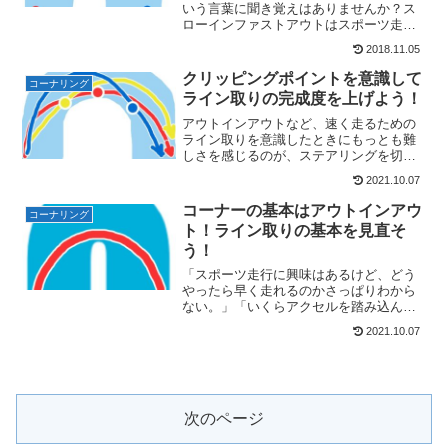
いう言葉に聞き覚えはありませんか？ス
ローインファストアウトはスポーツ走行
のみならず、公道を安全運転するために
2018.11.05
もなくてはならない考え方です。そのた
め自動車学校で習った記憶があるという
クリッピングポイントを意識して
コーナリング
人も多いのではないでしょ...
ライン取りの完成度を上げよう！
アウトインアウトなど、速く走るための
ライン取りを意識したときにもっとも難
しさを感じるのが、ステアリングを切る
タイミング。しかし、これは"クリッピン
2021.10.07
グポイント"を意識するだけである程度改
善することができるんです。問題はクリ
コーナーの基本はアウトインアウ
コーナリング
ッピングポイントをど...
ト！ライン取りの基本を見直そ
う！
「スポーツ走行に興味はあるけど、どう
やったら早く走れるのかさっぱりわから
ない。」「いくらアクセルを踏み込んで
もコーナーの度に置いていかれ
2021.10.07
る・・・。」そんなあなたにまず覚えて
ほしいのが、今回紹介する「アウトイン
アウト」と呼ばれるコーナリングテ...
次のページ