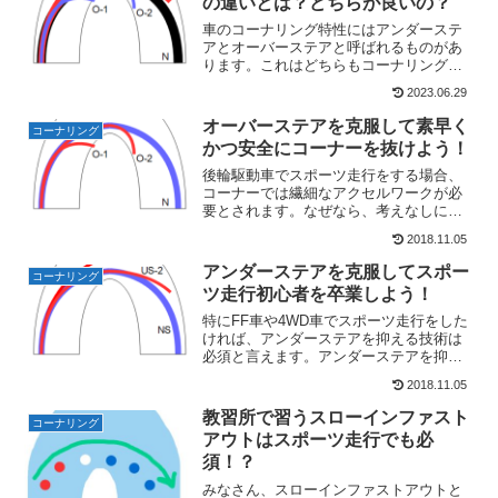
の違いとは？どちらが良いの？
車のコーナリング特性にはアンダーステ
アとオーバーステアと呼ばれるものがあ
ります。これはどちらもコーナリング中
に自分の意思に反した向きに車が進もう
2023.06.29
とする特性です。今回はそれらの特性の
比較をしてみたいと思います。アンダー
オーバーステアを克服して素早く
コーナリング
ステアとオーバーステア公...
かつ安全にコーナーを抜けよう！
後輪駆動車でスポーツ走行をする場合、
コーナーでは繊細なアクセルワークが必
要とされます。なぜなら、考えなしにア
クセルを踏み込めば簡単にリアが流
2018.11.05
れ、"オーバーステア"が生じるからで
す。オーバーステアは突き詰めればスリ
アンダーステアを克服してスポー
コーナリング
ップやスピンの危険性そのもの...
ツ走行初心者を卒業しよう！
特にFF車や4WD車でスポーツ走行をした
ければ、アンダーステアを抑える技術は
必須と言えます。アンダーステアを抑え
ることは、速く走ることにも、安全に走
2018.11.05
ることにもつながります。仮に天性のド
ライビングセンスを持った人であれば、
教習所で習うスローインファスト
コーナリング
生じたアンダーステア...
アウトはスポーツ走行でも必
須！？
みなさん、スローインファストアウトと