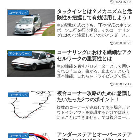
2023.07.03
上にもつながります。例えばカーブで思
った以上に車が向きを変えてしまった
タックインとは？メカニズムと危
コーナリング
り、カーブの出口で車体が不...
険性を把握して有効活用しよう！
車の駆動方式のうち、FFや4WDの車でス
ポーツ走行を行う場合、そのコーナリン
グにおいて注意したいのがアンダーステ
アの発生です。そしてアンダーステアが
2018.01.23
発生した場合の対象方法として有効なの
が、”タックイン”という現象を利用するテ
コーナリングにおける繊細なアク
アクセルワーク
クニックです。今...
セルワークの重要性とは
車の性能を表すバロメーターとして用い
られる「走る、曲がる、止まる」という
基本性能。これらをドライビングで限界
まで引き出すためには、「アクセルワー
2018.12.17
ク、ステアリング、ブレーキング」を上
達させる必要があります。さて、「走
複合コーナー攻略のために意識し
コーナリング
る」という性能、つまり加速...
たいたった2つのポイント！
複数のコーナーが連続してある場合、ア
ウトインアウトを意識するだけでは速く
走ることはできません。では複合コーナ
ーの場合はどんなライン取りをすればい
いのでしょうか。今回は複合コーナーに
おけるアウトインアウトの問題点と、複
アンダーステアとオーバーステア
コーナリング
合コーナー攻略の基本的な...