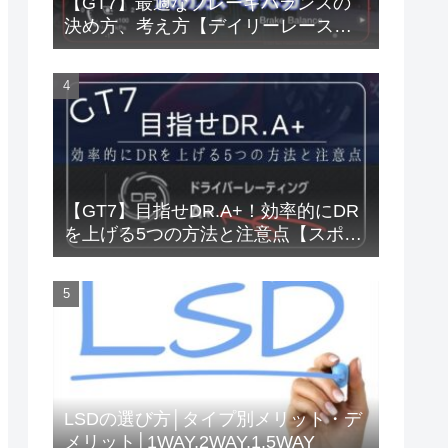
【GT7】最適なブレーキバランスの
決め方、考え方【デイリーレース、
Gr.3、Gr.4】
【GT7】目指せDR.A+！効率的にDR
を上げる5つの方法と注意点【スポー
ツモード】
LSDの選び方│タイプ別メリット・デ
メリット│1WAY,2WAY,1.5WAY