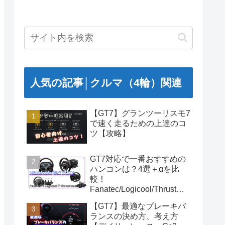
人気の記事│クルマ（4輪）関連
【GT7】グランツーリスモ7
で速く走るための上達のコ
ツ【攻略】
GT7対応で一番おすすめの
ハンコンは？4選＋αを比
較！
Fanatec/Logicool/Thrustma
ster
【GT7】最適なブレーキバ
ランスの決め方、考え方