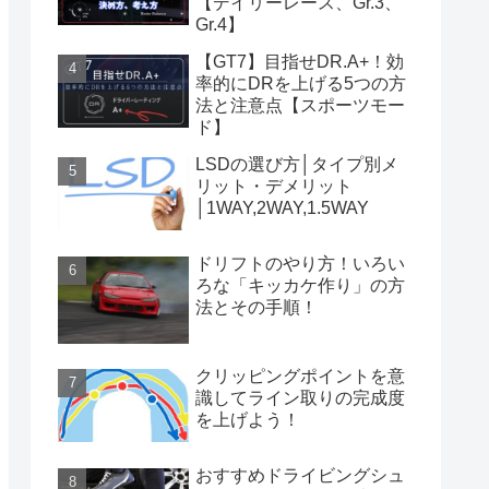
【デイリーレース、Gr.3、
Gr.4】
【GT7】目指せDR.A+！効
率的にDRを上げる5つの方
法と注意点【スポーツモー
ド】
LSDの選び方│タイプ別メ
リット・デメリット
│1WAY,2WAY,1.5WAY
ドリフトのやり方！いろい
ろな「キッカケ作り」の方
法とその手順！
クリッピングポイントを意
識してライン取りの完成度
を上げよう！
おすすめドライビングシュ