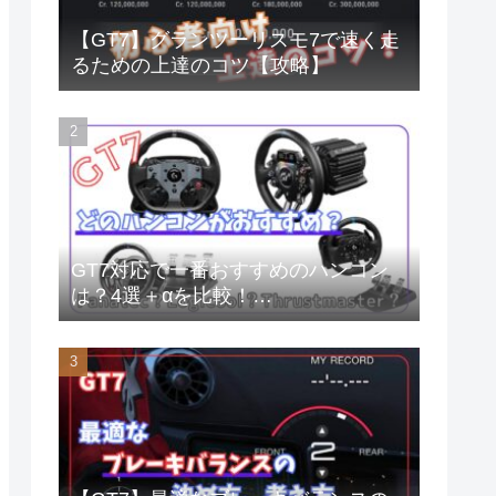
【GT7】グランツーリスモ7で速く走
るための上達のコツ【攻略】
GT7対応で一番おすすめのハンコン
は？4選＋αを比較！
Fanatec/Logicool/Thrustmaster